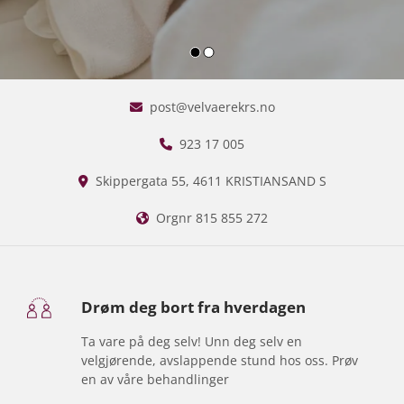
R
B
O
D
post@velvaerekrs.no

Y
923 17 005

I
Skippergata 55, 4611 KRISTIANSAND S

N
G
Orgnr 815 855 272

O
O
D
Drøm deg bort fra hverdagen
H
Ta vare på deg selv! Unn deg selv en
A
velgjørende, avslappende stund hos oss. Prøv
en av våre behandlinger
N