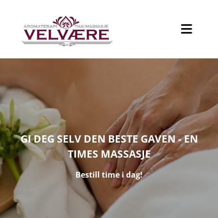
P
GI DEG SELV DEN BESTE GAVEN - EN
U
TIMES MASSASJE
T
Bestill time i dag!
Y
O
U