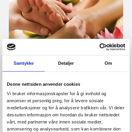
Samtykke
Detaljer
Om
Fotmassasje
Denne nettsiden anvender cookies
Hensikten med Thai fotmassasje er å stimulere
Vi bruker informasjonskapsler for å gi innhold og
indre organer.
annonser et personlig preg, for å levere sosiale
Les mer ...
mediefunksjoner og for å analysere trafikken vår. Vi deler
dessuten informasjon om hvordan du bruker nettstedet
vårt, med partnerne våre innen sosiale medier,
annonsering og analysearbeid, som kan kombinere den