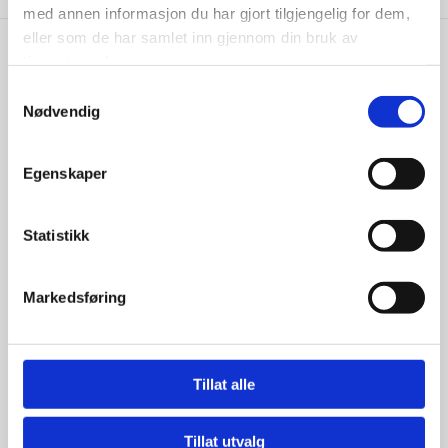
med annen informasjon du har gjort tilgjengelig for dem,
eller som de har samlet inn gjennom din bruk av
tjenestene deres.
Gavekort
Samtykkevalg
Nødvendig
Egenskaper
Statistikk
Markedsføring
Tillat alle
Gavekort
Tillat utvalg
Overrask en du er glad i med ett gavekort fra